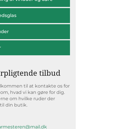
edsglas
uder
r
orpligtende tilbud
elkommen til at kontakte os for
om, hvad vi kan gøre for dig.
erne om hvilke ruder der
il din butik.
0
larmesteren@mail.dk