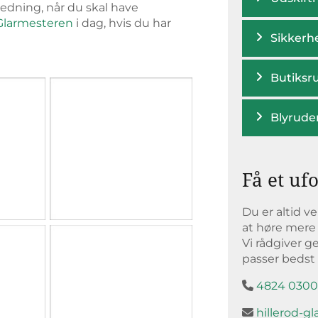
jledning, når du skal have
 Glarmesteren
i dag, hvis du har
Sikkerh
Butiksr
Blyrude
Få et uf
Du er altid v
at høre mere 
Vi rådgiver g
passer bedst t
4824 030

hillerod-g
