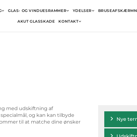
G
GLAS- OG VINDUESRAMMER
YDELSER
BRUSEAFSKÆRMN
AKUT GLASSKADE
KONTAKT
ing med udskiftning af
r specialmål, og kan kan tilbyde
Nye ter
kommer til at matche dine ønsker
Udskift