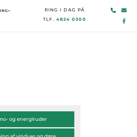
RING I DAG PÅ
ING
TLF.
4824 0300
mo- og energiruder
ning af vinduer og døre